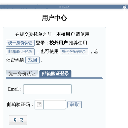
图书馆
/
首页
/
用户中心
登
录
用户中心
在提交委托单之前，
本校用户
请使用
登录；
校外用户
推荐使用
统一身份认证
，也可使用
，忘
邮箱验证登录
账号密码登录
记密码请
找回
。
统一身份认证
邮箱验证登录
Email：
邮箱验证码：
获取